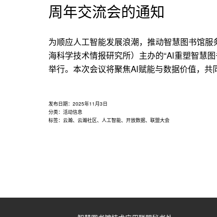
用
周年交流会的通知
联
盟
为顺应人工智能发展浪潮，推动智慧图书馆服
海科学技术情报研究所）主办的“AI重塑智慧
举行。本次会议将聚焦AI赋能与数据价值，
发布日期：
2025年11月3日
分类：
活动信息
标签：
云瀚
、
云瀚社区
、
人工智能
、
开放数据
、
联盟大会