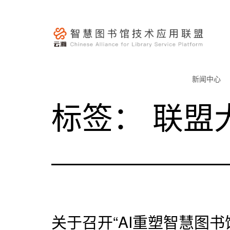
跳
至
内
容
云
瀚
新闻中心
联
标签：
联盟
盟-
智
慧
图
书
馆
技
术
关于召开“AI重塑智慧图
应