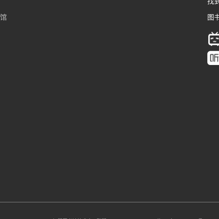
找
书馆
图书