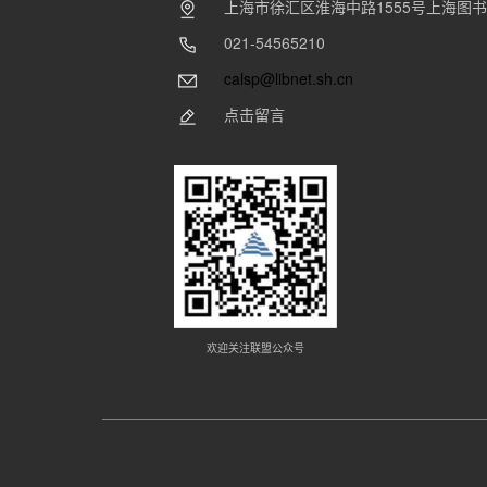
上海市徐汇区淮海中路1555号上海图
021-54565210
calsp@libnet.sh.cn
点击留言
欢迎关注联盟公众号