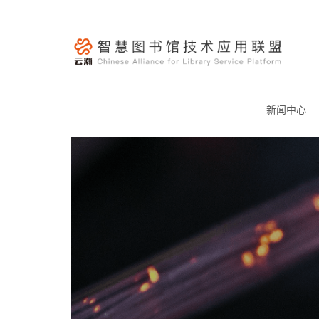
跳
至
内
容
云
瀚
新闻中心
联
盟-
智
慧
图
书
馆
技
术
应