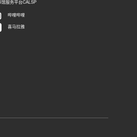
馆服务平台CALSP
哔哩哔哩
喜马拉雅