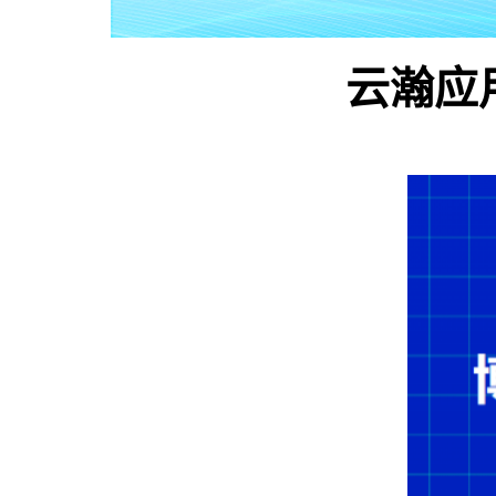
用
联
云瀚应用
盟