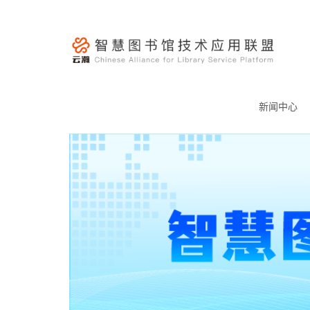
跳
至
内
容
云
瀚
新闻中心
联
盟-
智
慧
图
书
馆
技
术
应