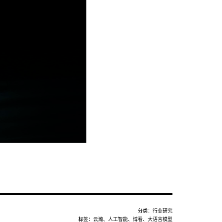
分类：
行业研究
标签：
云瀚
、
人工智能
、
博看
、
大语言模型