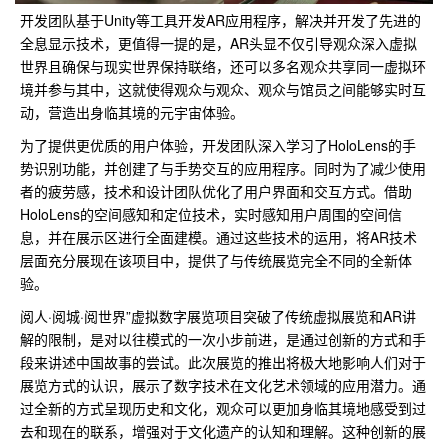
开发团队基于Unity等工具开发AR应用程序，解决并开发了先进的
全息显示技术，更值得一提的是，AR头显不仅引导观众深入虚拟
世界且确保与现实世界保持联络，还可以多名观众共享同一虚拟环
境并参与其中，这就使得观众与观众、观众与馆员之间能够实时互
动，营造出身临其境的元宇宙体验。
为了提供更优质的用户体验，开发团队深入学习了HoloLens的手
势识别功能，并创建了与手势交互的应用程序。同时为了减少使用
者的疲劳感，技术和设计团队优化了用户界面和交互方式。借助
HoloLens的空间感知和定位技术，实时感知用户周围的空间信
息，并在展示区进行全面建模。通过这些技术的运用，将AR技术
层面充分展现在该项目中，提供了与传统展览完全不同的全新体
验。
阅人·阅城·阅世界”虚拟数字展览项目突破了传统虚拟展览和AR讲
解的限制，是对以往模式的一次小步前进，是通过创新的方式和手
段来讲述中国故事的尝试。此次展览的推出将极大地影响人们对于
展览方式的认识，展示了数字技术在文化艺术领域的应用潜力。通
过全新的方式呈现历史和文化，观众可以更加身临其境地感受到过
去和现在的联系，增强对于文化遗产的认知和理解。这种创新的展