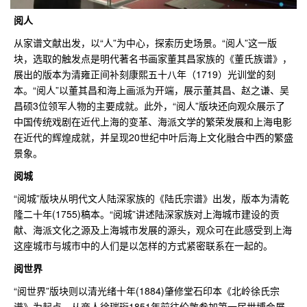
阅人
从家谱文献出发，以“人”为中心，探索历史场景。“阅人”这一版
块，选取的触发点是明代著名书画家董其昌家族的《董氏族谱》，
展出的版本为清雍正间补刻康熙五十八年（1719）光训堂的刻
本。“阅人”以董其昌和海上画派为开端，展示董其昌、赵之谦、吴
昌硕3位领军人物的主要成就。此外，“阅人”版块还向观众展示了
中国传统戏剧在近代上海的变革、海派文学的繁荣发展和上海电影
在近代的辉煌成就，并呈现20世纪中叶后海上文化融合中西的繁盛
景象。
阅城
“阅城”版块从明代文人陆深家族的《陆氏宗谱》出发，版本为清乾
隆二十年(1755)稿本。“阅城”讲述陆深家族对上海城市建设的贡
献、海派文化之源及上海城市发展的源头，观众可在此感受到上海
这座城市与城市中的人们是以怎样的方式紧密联系在一起的。
阅世界
“阅世界”版块则以清光绪十年(1884)肇修堂石印本《北岭徐氏宗
谱》为起点，从商人徐瑞珩1851年前往伦敦参加第一届世博会展