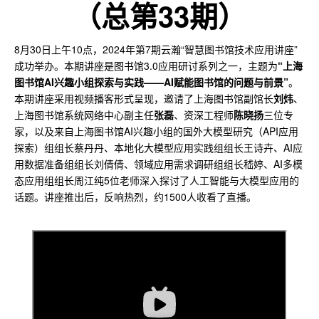
（总第33期）
8月30日上午10点，2024年第7期云瀚“智慧图书馆技术应用讲座”
成功举办。本期讲座是图书馆3.0应用研讨系列之一，主题为
“上海
图书馆AI兴趣小组探索与实践——AI赋能图书馆的问题与前景”
。
本期讲座采用视频播客形式呈现，邀请了上海图书馆副馆长
刘炜
、
上海图书馆系统网络中心副主任
张磊
、资深工程师
陈晓扬
三位专
家，以及来自上海图书馆AI兴趣小组的国外大模型研究（API应用
探索）组组长蔡丹丹、本地化大模型应用实践组组长王诗卉、AI应
用数据准备组组长刘倩倩、领域应用需求调研组组长嵇婷、AI多模
态应用组组长周江纯5位老师深入探讨了人工智能与大模型应用的
话题。讲座推出后，反响热烈，约1500人收看了直播。