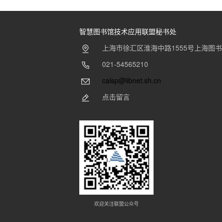
导
智慧图书馆技术应用联盟秘书处
航
上海市徐汇区淮海中路1555号上海图
021-54565210
calsp@libnet.sh.cn
点击留言
欢迎关注联盟公众号