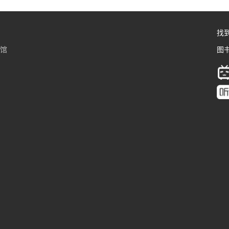
找
书馆
图书