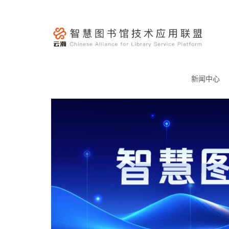
跳
至
内
容
云
瀚
新闻中心
联
盟-
智
慧
图
书
馆
技
术
应