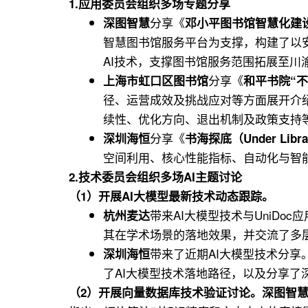
1.应用委员会组织多场专题分享
分享《
深图智慧
邓小平图书馆智慧化建
智慧图书馆服务平台为支撑，构建了以安
AI技术，支撑图书馆服务范围拓展至
分享《
上海市虹口区图书馆
和平书院“不
径、运营成效及挑战应对等方面展开介
续性、优化方向、退出机制及政策支持
分享《
深圳海恒
书海探底（Under Lib
空间利用、核心性能指标、自动化与智能
2.技术委员会组织多场AI主题讨论
（1）开展AI大模型最新技术动态跟踪。
带来AI大模型技术与UniDo
杭州麦达
其在学术场景的落地效果，并交流了多
带来了近期AI大模型技术分享。
深圳海恒
了AI大模型技术落地路径，以及分享了
（2）
开展
向量数据库技术验证讨论。
深图智