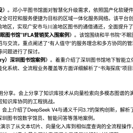
》。邓小平图书馆面对智慧化升级需求，依照国产化软硬
设
全可控和服务便捷为目标的区域一体化服务网络。该平台创新采
川渝地区，实现广安市与川渝地区图书的通借通还，全面提升
》。该馆围绕和平书院“不眠
眠图书馆”IFLA营销奖入围案例
绍与交流，重点阐述了“有人值守”的服务理念和多方协同的
等问题进行了探讨。
》。着重介绍了深圳图书馆地下智能立
rary）深圳图书馆案例
化系统、全流程业务覆盖等方面详细解析了“书海探底”项目获
c应用分享。会上分享了知识库技术从向量检索向多模态图谱的演
层知识库协同的工程挑战。
会上介绍了DeepSeek V4与通义千问3.7的架构创新，
深圳图书馆数字馆员、智能问答等落地案例。
演示了从文本切片、向量化入库到相似度查询的全流程操作，验
慧