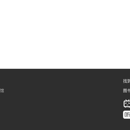
找
书馆
图书