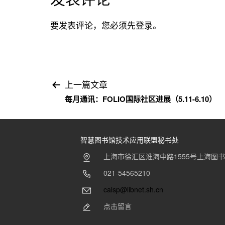
要发表评论，您必须先
登录
。
文
上一篇文章
每月通讯：FOLIO国际社区进展（5.11-6.10）
章
导
智慧图书馆技术应用联盟秘书处
航
上海市徐汇区淮海中路1555号上海图
021-54565210
calsp@libnet.sh.cn
点击留言