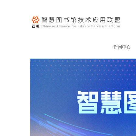
跳
至
内
容
云
瀚
新闻中心
联
盟-
智
慧
图
书
馆
技
术
应