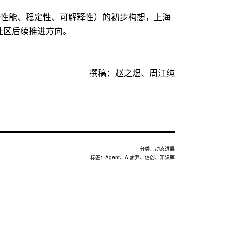
率、性能、稳定性、可解释性）的初步构想，上海
了社区后续推进方向。
撰稿：赵之煜、周江纯
分类：
动态进展
标签：
Agent
、
AI素养
、
信创
、
知识库