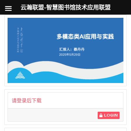
云瀚联盟-智慧图书馆技术应用联盟
跳
至
内
容
请登录后下载
LOGIN