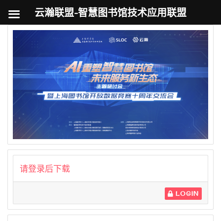
云瀚联盟-智慧图书馆技术应用联盟
跳
至
内
容
请登录后下载
LOGIN