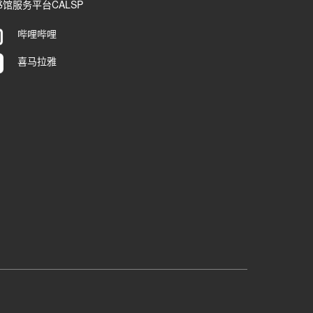
馆服务平台CALSP
哔哩哔哩
喜马拉雅