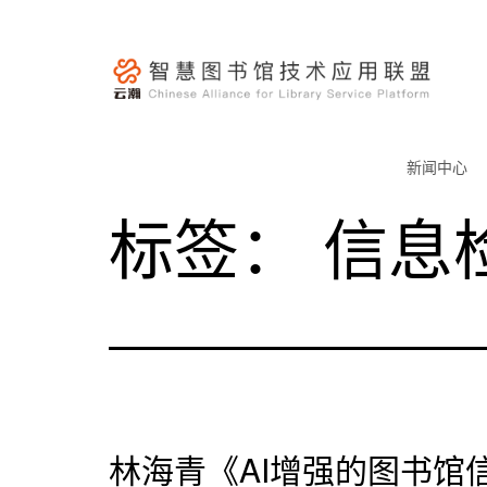
跳
至
内
容
云
瀚
新闻中心
联
标签：
信息
盟-
智
慧
图
书
馆
技
术
林海青《AI增强的图书馆
应