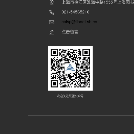
上海市徐汇区淮海中路1555号上海图
021-54565210
calsp@libnet.sh.cn
点击留言
欢迎关注联盟公众号