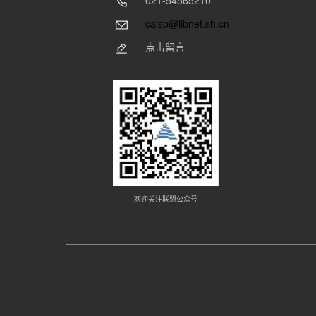
021-54565210
calsp@libnet.sh.cn
点击留言
欢迎关注联盟公众号