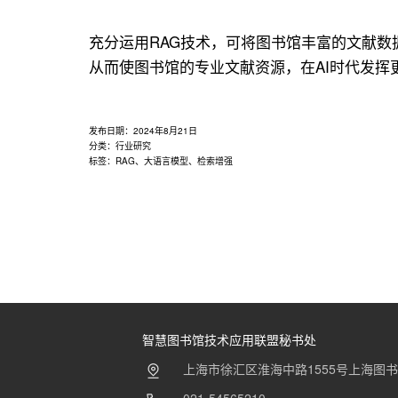
用
联
充分运用RAG技术，可将图书馆丰富的文献数
盟
从而使图书馆的专业文献资源，在AI时代发挥
发布日期：
2024年8月21日
分类：
行业研究
标签：
RAG
、
大语言模型
、
检索增强
智慧图书馆技术应用联盟秘书处
上海市徐汇区淮海中路1555号上海图