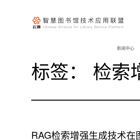
跳
至
内
容
云
瀚
新闻中心
联
标签：
检索
盟-
智
慧
图
书
馆
技
术
RAG检索增强生成技术在
应