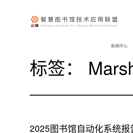
跳
至
内
容
云
瀚
新闻中心
联
标签：
Marsh
盟-
智
慧
图
书
馆
技
术
2025图书馆自动化系统报
应