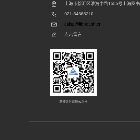
上海市徐汇区淮海中路1555号上海图
021-54565210
calsp@libnet.sh.cn
点击留言
欢迎关注联盟公众号