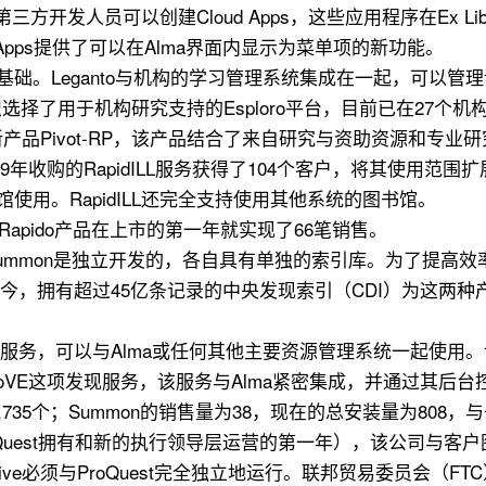
开发人员可以创建Cloud Apps，这些应用程序在Ex Libr
 Apps提供了可以在Alma界面内显示为菜单项的新功能。
基础。Leganto与机构的学习管理系统集成在一起，可以管
用于机构研究支持的Esploro平台，目前已在27个机构中使用。
月推出了新产品Pivot-RP，该产品结合了来自研究与资助资源和专
9年收购的RapidILL服务获得了104个客户，将其使用范围扩展到43
馆使用。RapidILL还完全支持使用其他系统的图书馆。
Rapido产品在上市的第一年就实现了66笔销售。
imo和Summon是独立开发的，各自具有单独的索引库。为了
。如今，拥有超过45亿条记录的中央发现索引（CDI）为这两种产
立的发现服务，可以与Alma或任何其他主要资源管理系统一起使用。
供PrimoVE这项发现服务，该服务与Alma紧密集成，并通过其
到2,735个；Summon的销售量为38，现在的总安装量为80
0年开始（这是ProQuest拥有和新的执行领导层运营的第一年），该
ative必须与ProQuest完全独立地运行。联邦贸易委员会