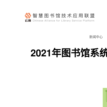
跳
至
内
容
云
瀚
新闻中心
联
2021年图书馆
盟-
智
慧
图
书
馆
技
术
应