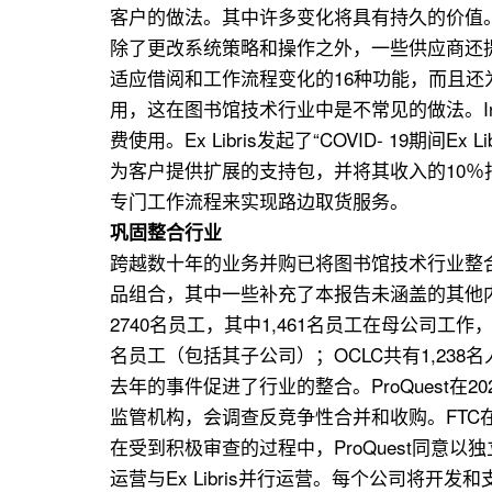
客户的做法。其中许多变化将具有持久的价值
除了更改系统策略和操作之外，一些供应商还提到
适应借阅和工作流程变化的16种功能，而且还为其客
用，这在图书馆技术行业中是不常见的做法。Innova
费使用。Ex Libris发起了“COVID- 19期
为客户提供扩展的支持包，并将其收入的10％捐赠给
专门工作流程来实现路边取货服务。
巩固整合行业
跨越数十年的业务并购已将图书馆技术行业整合为少
品组合，其中一些补充了本报告未涵盖的其他内容
2740名员工，其中1,461名员工在母公司工作，其余人
名员工（包括其子公司）；OCLC共有1,23
去年的事件促进了行业的整合。ProQuest在202
监管机构，会调查反竞争性合并和收购。FTC
在受到积极审查的过程中，ProQuest同意以独立公
运营与Ex Libris并行运营。每个公司将