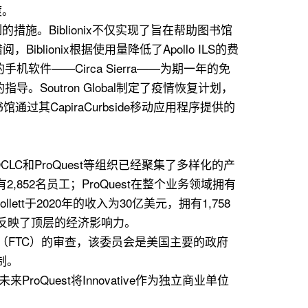
渡。
。Biblionix不仅实现了旨在帮助图书馆
onix根据使用量降低了Apollo ILS的费
手机软件——Circa Sierra——为期一年的免
指导。Soutron Global制定了疫情恢复计划，
过其CapiraCurbside移动应用程序提供的
LC和ProQuest等组织已经聚集了多样化的产
52名员工；ProQuest在整个业务领域拥有
llett于2020年的收入为30亿美元，拥有1,758
也反映了顶层的经济影响力。
贸易委员会（FTC）的审查，该委员会是美国主要的政府
制。
roQuest将Innovative作为独立商业单位