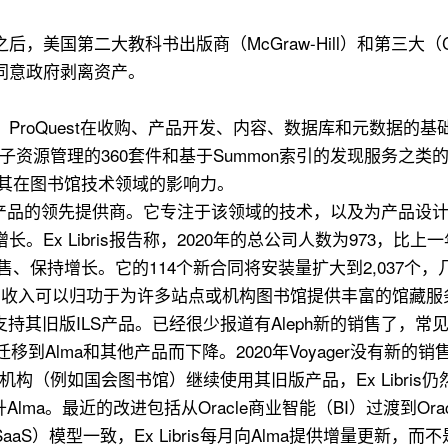
美国第二大教科书出版商（McGraw-Hill）和第三大（Ce
同意政府剥离资产。
roQuest在收购、产品开发、内容、数据库和元数据的基
用于电子资源管理的360套件和基于Summon索引的发现服务之类的产品
大地扩展了其在图书馆技术领域的影响力。
略技术产品的领先提供商。它专注于该领域的技术，以及为产品设
Ex Libris报告称，2020年的总公司人数为973，比
续强劲销售、保持增长。它的114个新合同将安装量扩大到2,037个
销售收入可以归功于为许多站点或机构图书馆提供丰富的馆藏服
s将继续支持其旧版ILS产品。已经很少报道有Aleph新的销售了，
Alma和其他产品而下降。2020年Voyager没有新的销售，
机构（例如国会图书馆）继续使用其旧版产品，Ex Libri
lma。最近的改进包括从Oracle商业智能（BI）过渡到Oracle 
S）模型一致，Ex Libris每月向Alma提供增量更新，而