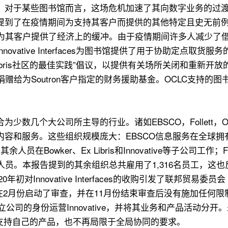
。对于某些图书馆而言，这场危机加速了其向数字业务的过
了在疫情期间为支持其客户而提供的其他特定且史无前例的措施
户提供了经济上的缓冲。由于疫情期间许多人减少了借阅，Bibli
tive Interfaces为图书馆提供了用于协助定点取货服务的
间Ex Libris社区的最佳实践”倡议，以提供有关场所关闭和重新开放的
为Soutron客户指定的财务援助基金。OCLC支持的图书馆通
数几个大公司所主导的行业。诸如EBSCO，Follett，OC
和服务。这些组织规模庞大：EBSCO信息服务在全球拥有2,8
员在Bowker、Ex Libris和Innovative等子公司工作；Fo
8名人员。本报告提到的其余组织总共雇用了1,316名员工，这
0年初对Innovative Interfaces的收购引发了联邦
在2月份启动了审查，并在11月份结束审查后没有施加任何限
司的身份运营Innovative，并将其业务和产品活动分开。未来P
开发和支持自己的产品，也不再局限于全局协同的要求。