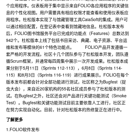
个应用程序。仪表板用于集中显示来自FOLIO各应用程序的关键信
息的个性化视图。用户需要具有相应权限才能查看和使用仪表板应
用程序。杜松版本实现了与馆藏管理工具CaiaSoft的集成。用户可
以通过相应配置，在登记表中查看到馆藏地信息。杜松版本发布
后，FOLIO图书馆服务平台已完成的功能点（Features）总数达到
942个。杜松版本上线了包括书目采访、典藏、电子资源、平台运
维和发布等模块的61个特色功能点。 FOLIO产品开发遵循一
套严格的开发流程。社区十几个团队参与了杜松版本开发，团队遵
循Scrum框架，并通常每四周集中展示一次开发成果。杜松版本成
果分别于5月11日（Sprints 112-113），6月8日（Sprints 114-
115）和8月3日（Sprints 116-119）进行成果展示。FOLIO在每个
版本发布前都会针对全部功能进行测试，社区称之为Bugfest（捉
虫大会），来自近20家机构的55名社区成员参与了杜松版本的测
试。在Bugfest之外，社区还会对产品进行关键功能测试（Smoke
Test）。Bugfest和关键功能测试目前主要依靠人工进行，社区正
在努力实现自动化。目前，针对杜松版本的热修复正在进行中。
了解更多
1.FOLIO软件发布