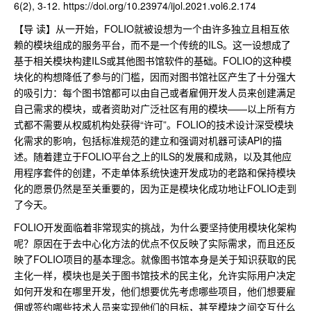
6(2), 3-12. https://doi.org/10.23974/ijol.2021.vol6.2.174
【导 读】从一开始，FOLIO就被设想为一个由许多独立且相互依
赖的模块组成的服务平台，而不是一个传统的ILS。这一设想成了
基于相关模块构建ILS或其他图书馆软件的基础。FOLIO的这种模
块化的构想降低了参与的门槛，因而对图书馆社区产生了十分强大
的吸引力：每个图书馆都可以由自己或者雇佣开发人员来创建满足
自己需求的模块，或者资助对广泛社区有用的模块——以上所有方
式都不需要从权威机构处获得“许可”。FOLIO的技术设计深受模块
化需求的影响，包括标准规范的建立和强调对机器可读API的描
述。随着建立于FOLIO平台之上的ILS的发展和成熟，以及其他应
用程序套件的创建，不走单体系统快速开发成功的老路和保持模块
化的愿景仍然是至关重要的，因为正是模块化成功地让FOLIO走到
了今天。
FOLIO开发面临着非常现实的挑战，为什么要坚持使用模块化架构
呢？原因在于去中心化方法的优点不仅反映了实际需求，而且还反
映了FOLIO项目的基本理念。就像图书馆本身是关于知识获取的民
主化一样，模块也是关于图书馆技术的民主化，允许实际用户决定
如何开发和在哪里开发，他们想要优先考虑哪些项目，他们想要雇
佣或签约哪些技术人员来实现他们的目标，甚至模块之间交互什么