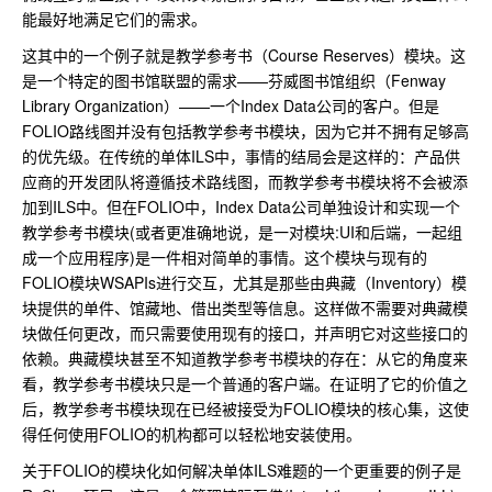
能最好地满足它们的需求。
这其中的一个例子就是教学参考书（Course Reserves）模块。这
是一个特定的图书馆联盟的需求——芬威图书馆组织（Fenway
Library Organization）——一个Index Data公司的客户。但是
FOLIO路线图并没有包括教学参考书模块，因为它并不拥有足够高
的优先级。在传统的单体ILS中，事情的结局会是这样的：产品供
应商的开发团队将遵循技术路线图，而教学参考书模块将不会被添
加到ILS中。但在FOLIO中，Index Data公司单独设计和实现一个
教学参考书模块(或者更准确地说，是一对模块:UI和后端，一起组
成一个应用程序)是一件相对简单的事情。这个模块与现有的
FOLIO模块WSAPIs进行交互，尤其是那些由典藏（Inventory）模
块提供的单件、馆藏地、借出类型等信息。这样做不需要对典藏模
块做任何更改，而只需要使用现有的接口，并声明它对这些接口的
依赖。典藏模块甚至不知道教学参考书模块的存在：从它的角度来
看，教学参考书模块只是一个普通的客户端。在证明了它的价值之
后，教学参考书模块现在已经被接受为FOLIO模块的核心集，这使
得任何使用FOLIO的机构都可以轻松地安装使用。
关于FOLIO的模块化如何解决单体ILS难题的一个更重要的例子是