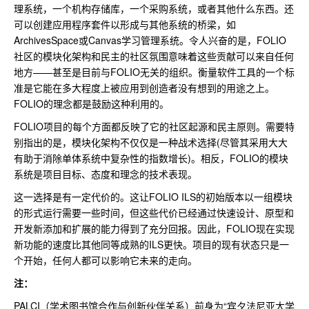
理系统，一个机构存储库，一个采购系统，或者其他什么东西。还
可以创建应用程序套件以形成与其他系统的桥梁，如
ArchivesSpace或Canvas学习管理系统。令人兴奋的是，FOLIO
社区的模块化架构和民主的社区氛围意味着这些贡献可以来自任何
地方——甚至是目前与FOLIO无关的组织。衡量软件工具的一个标
准是它能在多大程度上被应用到创造者没有想到的用途之上。
FOLIO的理念都是鼓励这种利用的。
FOLIO项目的每个方面都反映了它的社区起源和民主原则。需要特
别指出的是，模块化架构不仅仅是一种战术选择(尽管其采用大大
有助于消除单体系统中复杂性的指数增长)。相反，FOLIO的模块
系统是项目目标、态度和理念的技术表现。
这一选择是有一定代价的。这让FOLIO ILS的初始版本以一组模块
的形式运行需要一些时间，但这些代价已经通过快速设计、原型和
开发新添加和扩展的能力得到了充分回报。因此，FOLIO现在实现
新功能的速度比其他同等成熟的ILS更快。项目的现有状态只是一
个开始，任何人都可以影响它未来的走向。
注：
PALCI（学术图书馆合作与创新伙伴关系）前身为“宾夕法尼亚大学