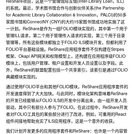
ReShare项目，这是一个管理馆际互借(Inter-Library Loan，ILL)
的系统。最近，学术图书馆合作与创新伙伴关系(the Partnership
for Academic Library Collaboration & Innovation，PALCI)的50多
家图书馆和ConnectNY (CNY)的大约15家图书馆成功地实施了这
一计划。ReShare是作为一组FOLIO模块实现的，其中第一个用于
管理ILL请求，第二个用于管理传入请求的实现，第三个用于目录
管理等，所有这些模块都独立于FOLIO ILS模块开发，但都利用了
FOLIO平台基础设施。ReShare应用程序套件不仅构建在Stripes
框架、Okapi API网关和权限模型上，还构建在应用程序级FOLIO
模块上，包括用户管理、租户设置和开发人员设置以及字段。此
外，ReShare的联盟配置包括一个共享索引，该索引是通过FOLIO
典藏模块实现的。
通过使用FOLIO平台和其他FOLIO模块，ReShare应用程序套件的
开发速度得到了大大加快。与此同时，模块化架构意味着ReShare
的开发已经能够从FOLIO ILS的开发中分离出来，由一组开发人员
驱动，其中只有部分人参与了FOLIO。在此过程中，ReShare开发
者对FOLIO工具包的某些部分进行了改进，例如，可重用的React
组件间接地帮助充实了ILS应用程序，这是一个意外的收获。
我们计划开发更多的应用程序套件和ReShare：也许是一个内容管