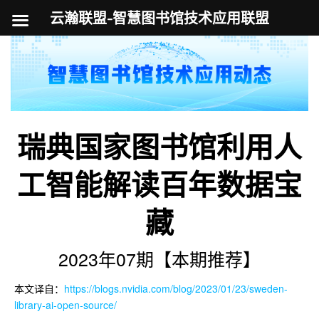
云瀚联盟-智慧图书馆技术应用联盟
跳
至
内
容
瑞典国家图书馆利用人
工智能解读百年数据宝
藏
2023年07期【本期推荐】
本文译自：
https://blogs.nvidia.com/blog/2023/01/23/sweden-
library-ai-open-source/