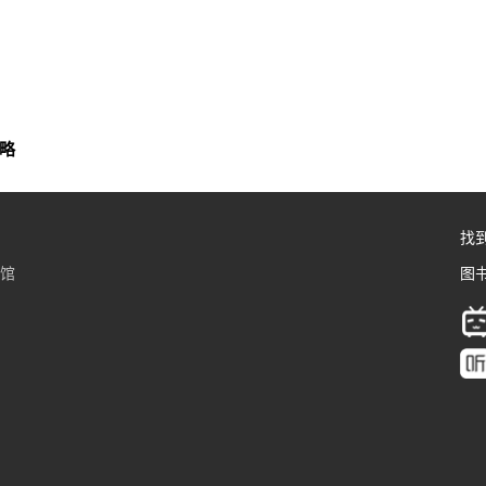
策略
找
书馆
图书