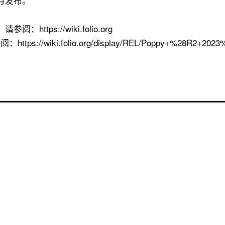
4月发布。
tps://wiki.folio.org
ki.folio.org/display/REL/Poppy+%28R2+2023%2