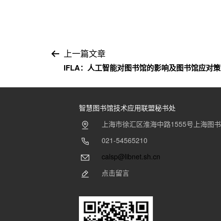
文
上一篇文章
IFLA：人工智能对图书馆的影响及图书馆应对
章
导
智慧图书馆技术应用联盟秘书处
航
上海市徐汇区淮海中路1555号上海图
021-54565210
calsp@libnet.sh.cn
点击留言