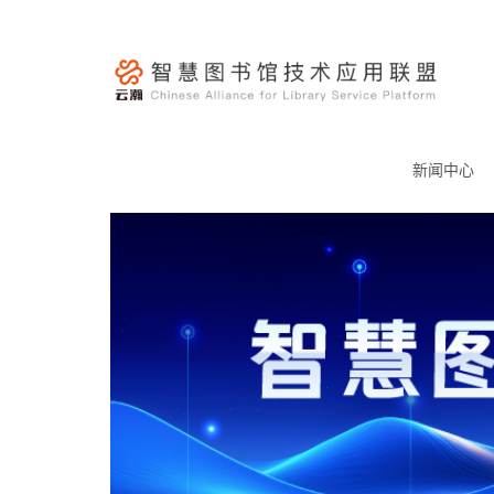
跳
至
内
容
云
瀚
新闻中心
联
盟-
智
慧
图
书
馆
技
术
应