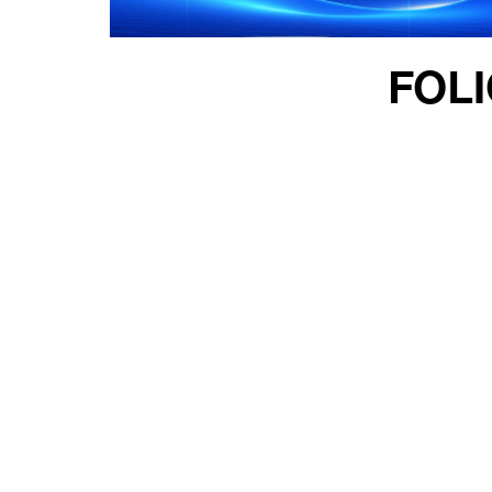
用
联
FO
盟