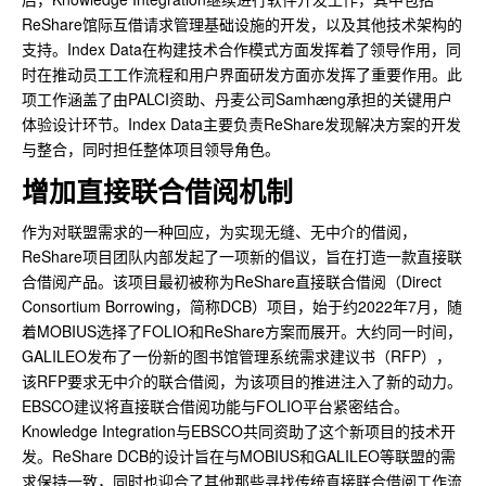
ReShare馆际互借请求管理基础设施的开发，以及其他技术架构的
支持。Index Data在构建技术合作模式方面发挥着了领导作用，同
时在推动员工工作流程和用户界面研发方面亦发挥了重要作用。此
项工作涵盖了由PALCI资助、丹麦公司Samhæng承担的关键用户
体验设计环节。Index Data主要负责ReShare发现解决方案的开发
与整合，同时担任整体项目领导角色。
增加直接联合借阅机制
作为对联盟需求的一种回应，为实现无缝、无中介的借阅，
ReShare项目团队内部发起了一项新的倡议，旨在打造一款直接联
合借阅产品。该项目最初被称为ReShare直接联合借阅（Direct
Consortium Borrowing，简称DCB）项目，始于约2022年7月，随
着MOBIUS选择了FOLIO和ReShare方案而展开。大约同一时间，
GALILEO发布了一份新的图书馆管理系统需求建议书（RFP），
该RFP要求无中介的联合借阅，为该项目的推进注入了新的动力。
EBSCO建议将直接联合借阅功能与FOLIO平台紧密结合。
Knowledge Integration与EBSCO共同资助了这个新项目的技术开
发。ReShare DCB的设计旨在与MOBIUS和GALILEO等联盟的需
求保持一致，同时也迎合了其他那些寻找传统直接联合借阅工作流