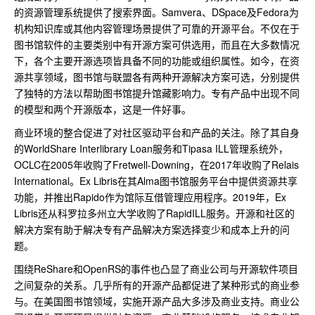
的资源管理系统提供了搜索界面。Samvera、DSpace及Fedora为
机构知识库或其他内容管理场景提供了可靠的开源平台。不仅在于
图书馆软件的主要类别中有开源方案可供选用，而且在大多数情况
下，各个主要开源选项皆具备不同的功能或组织属性。如今，在资
源共享领域，图书馆与联盟各有两种开源解决方案可选，分别提供
了独特的方法以帮助图书馆提升馆藏影响力。专有产品中出现不同
的模型和两个开源版本，这是一件好事。
商业环境的整合促进了对社区驱动平台和产品的关注。除了其自身
的WorldShare Interlibrary Loan服务和Tipasa ILL管理系统外，
OCLC在2005年收购了Fretwell-Downing，在2017年收购了Relais
International。Ex Libris在其Alma图书馆服务平台中提供资源共享
功能，并推出Rapido作为馆际互借管理应用程序。2019年，Ex
Libris还从科罗拉多州立大学收购了RapidILL服务。开源和社区的
解决方案有助于解决专有产品解决方案选择变少和成本上升的问
题。
围绕ReShare和OpenRS的事件也凸显了商业公司与开源软件项目
之间复杂的关系。几乎所有的开源产品都促进了某种形式的商业参
与。在美国图书馆领域，实施开源产品大多涉及商业支持。商业公