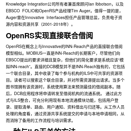
Knowledge Integration公司所有者兼首席顾问Ian Ibbotson，以及
EBSCO FOLIO和OpenRS产品经理Tim Auger。值得一提的是，
Auger曾在Innovative Interfaces担任产品管理总监，负责电子资
源内容和资源共享（2001-2018年）。
OpenRS实现直接联合借阅
OpenRS在概念上与Innovative的INN-Reach产品的直接联合借阅
模型相似。MOBIUS一直是INN-Reach的长期客户，尽管他们向
EBSCO提出的要求详细且复杂，但他们的简化要求是系统应该“模
拟INN-reach”。直接的DCB模型并不是INN-Reach独有的，它包括
一个联合目录，其中收录了每个参与机构的ILS中可共享的资源项
目。读者可以搜索这个联合目录，并对所需资源提出请求。当多个
图书馆拥有该资源时，系统使用算法来预测最佳的借阅副本。随
后，DCB应用程序将申请转发至借阅机构的流通系统。 通过此方
式与ILS整合，可充分利用现有本地流通模块功能，包括用户登
录、提取清单、路由、用户通知、资料借出与归还等。从工作人员
处理的角度看，通过资源共享系统提交的申请与本地申请相同，从
而消除了备用的工作流程与培训需求。