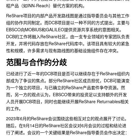
程产品（如INN-Reach）替代方案的机构。
ReShare项目的内部产品开发路线图是通过指导委员会与其他工作
组的协作共同制定。而DCB项目是以一种不同的方式提出，主要与
EBSCO向MOBIUS和GALILEO提供资源共享系统的意图相关。
DCB的工作将融入ReShare社区，由一支专业领域的专家团队负责
开发，并将代码存放在ReShare代码库中。该项目具有较大的紧急
性和规模，许多需求与现有路线图的基础设施组件存在冲突。
范围与合作的分歧
已经进行了近一年的DCB项目是否可以继续存在于ReShare组织内
部成为了争议的焦点。部分ReShare社区成员担忧，DCB可能演变
为一个独立的项目，与已确立的ReShare产品套件争夺资源。然
而，另一方的观点认为，EBSCO带来的投资足以支持额外的开发
人员开展DCB项目，同时也能继续开展ReShare Returnables相关
的工作。
2023年6月的ReShare会议围绕这些相互对立的观点展开了讨论。
随后，在9月14日的ReShare社区会议对6月会议的过程和结论进
行了阐述。会议的一个关键结果是ReShare指导委员会作出决定：