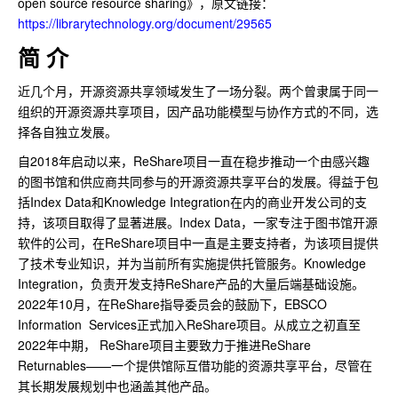
open source resource sharing》，原文链接：
https://librarytechnology.org/document/29565
简 介
近几个月，开源资源共享领域发生了一场分裂。两个曾隶属于同一
组织的开源资源共享项目，因产品功能模型与协作方式的不同，选
择各自独立发展。
自2018年启动以来，ReShare项目一直在稳步推动一个由感兴趣
的图书馆和供应商共同参与的开源资源共享平台的发展。得益于包
括Index Data和Knowledge Integration在内的商业开发公司的支
持，该项目取得了显著进展。Index Data，一家专注于图书馆开源
软件的公司，在ReShare项目中一直是主要支持者，为该项目提供
了技术专业知识，并为当前所有实施提供托管服务。Knowledge
Integration，负责开发支持ReShare产品的大量后端基础设施。
2022年10月，在ReShare指导委员会的鼓励下，EBSCO
Information Services正式加入ReShare项目。从成立之初直至
2022年中期， ReShare项目主要致力于推进ReShare
Returnables——一个提供馆际互借功能的资源共享平台，尽管在
其长期发展规划中也涵盖其他产品。