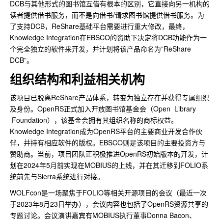
DCB与其他形式的图书馆互借有根本的区别，它直接向另一机构的
读者提供借书服务，而不是向借书/请求图书馆提供借书服务。为
了支持DCB，ReShare基础平台需要进行重大修改，最终，
Knowledge Integration在EBSCO的资助下决定将DCB功能作为一
个完全独立的软件来开发，并计划将该产品命名为”ReShare
DCB”。
组织结构和利益相关机构
该项目已脱离ReShare产品体系，转变为独立存在并获得专属组织
及身份。OpenRS正式加入开放图书馆基金会（Open Library
Foundation），该基金会拥有其组织名称的商标权益。
Knowledge Integration成为OpenRS平台的主要商业开发合作伙
伴，并持有相应软件的版权。EBSCO则是该项目的主要投资方与
赞助商。当前，项目团队正积极推进OpenRS初始版本的开发，计
划在2024年5月前实现在MOBIUS的上线，并在其迁移到FOLIO系
统前先与Sierra系统进行对接。
WOLFcon是一场聚焦于FOLIO等相关开源项目的会议（最近一次
于2023年8月23日举办），会议内容也包括了OpenRS资源共享的
专题讨论。会议演讲嘉宾有MOBIUS执行董事Donna Bacon、