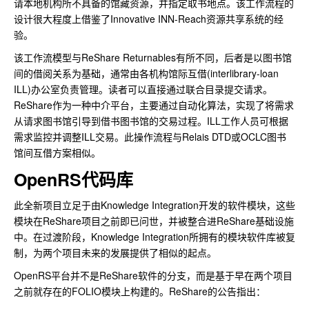
请本地机构所不具备的馆藏资源，并指定取书地点。该工作流程的
设计很大程度上借鉴了Innovative INN-Reach资源共享系统的经
验。
该工作流模型与ReShare Returnables有所不同，后者是以图书馆
间的借阅关系为基础，通常由各机构馆际互借(interlibrary-loan
ILL)办公室负责管理。读者可以直接通过联合目录提交请求。
ReShare作为一种中介平台，主要通过自动化算法，实现了将需求
从请求图书馆引导到借书图书馆的交易过程。ILL工作人员可根据
需求监控并调整ILL交易。此操作流程与Relais DTD或OCLC图书
馆间互借方案相似。
OpenRS代码库
此全新项目立足于由Knowledge Integration开发的软件模块，这些
模块在ReShare项目之前即已问世，并被整合进ReShare基础设施
中。在过渡阶段，Knowledge Integration所拥有的模块软件库被复
制，为两个项目未来的发展提供了相似的起点。
OpenRS平台并不是ReShare软件的分支，而是基于早在两个项目
之前就存在的FOLIO模块上构建的。ReShare的公告指出：