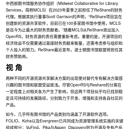
中西部图书馆服务协作组织（Midwest Collaborative for Library
Services，简称MCLS）在2023年夏季之前担任了ReShare的财务
代理。根据其执行董事Scott Garrison的声明，“ReShare项目旨在
创建新的资源共享软件，目前已在100多家图书馆中使用，MCLS
是迄今为止最大的财务贡献者。”随着MCLS从ReShare退出加入
OpenRS，财务资源的责任需要重新考虑。重要的是，开源项目的
经济效益不仅需要通过直接财务贡献来衡量，还需考虑参与组织和
个人投入的努力。ReShare最近宣布，波士顿图书馆联盟将担任其
财务赞助商。
视 角
两种不同的开源资源共享解决方案的出现使对替代专有解决方案感
兴趣的图书馆和联盟受益匪浅。尽管OpenRS与Reshare的分离在
一定程度上对相关各方产生了影响，但这两个项目似乎均已找到稳
定且可持续的发展路径，分别致力于开发、增强和支持各自社区的
产品。
如今，几乎所有图书馆的产品类别均涵盖了开源软件选项。
FOLIO、Koha以及Evergreen已共同成为资源管理系统实施的关键
组成部分；VuFind、Pika与Aspen Discovery则为开源及专有产品