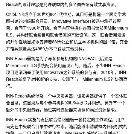
Reach的设计理念是允许联盟内的多个图书馆有效共享资源。
OhioLINK成立于20世纪80年代中期，其目标是构建一个面向学术
图书馆的州级联合目录。Innovative Interfaces被选中承担该项
目，合同于1990年开始。合同内容包括在各图书馆部署Millennium
ILS，并构建联合编目和联合借阅的基础设施。这一联合借阅领域
的开创性项目如今支持着88所公立和私立学术机构的图书馆，其合
并馆藏数量高达4950万本书籍及其他资料。
INN-Reach最初是为了与各参与机构的INNOPAC（后来是
Millennium）ILS系统配合使用而设计的。随后，不少INN-Reach
项目逐渐涵盖了使用Innovative之外系统的参与者。2010年，INN-
Reach新增了对NCIP的支持，实现了与非Millennium ILS的协同运
行。
INN-Reach系统涉及一个中央服务器，该服务器提供了一个实体联
合目录，该目录从每个参与机构的ILS中提取并同步。另外有一个
额外的中央服务器，通过实时连接器来协调和满足资源请求。
INN-Reach 实施的直接联合借阅遵循一套特定的工作流程，用户
首先在中央联合目录中进行检索，随后能够申请联盟内任何机构的
馆藏。一旦用户发起馆藏请求，INN-Reach 将执行一系列交互，