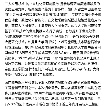
三大应用领域中，“自动化管理与服务”是参与调研馆员选择最多的
实践应用方向，相关探索也最为丰富多样，如广东省立中山图书馆
“图书采分编全流程智能作业系统‘采编图灵’”，实现了采编业务全流
程自动化、数据化和智能化，在文献采编领域搭建起智慧化应用场
景；南京大学图书馆、上海交通大学图书馆、武汉大学图书馆等在
基于RFID技术的盘点机器人进行了实践，有效提升了盘点效率。
“智能化辅助工具”仅次于“自动化管理与服务”，是当下较为火热的
应用研究领域。如复旦大学图书馆引入AI智能识别技术赋能捐赠信
息管理系统，提升捐赠资源信息采集效率；扎耶德大学图书馆使用
ChatGPT API开发了生成式聊天机器人Aisha，用于图书馆参考咨
询服务。“教学与科研支持”方面，河北省图书馆在其公众号上线了
AI数字馆员，为读者提供高度精确的检索服务以及馆内信息服务；
帝国理工学院图书馆在门户网站上开设“生成式AI指导”专栏，为师
生提供AIGC入门教程和工具指南。
面向图书馆用户和信息专业人员提供AI素养教育是研究型图书馆人
工智能指导原则之一。本次调查显示，国内各类高校图书馆均在逐
步开展AI素养教育。33.62%的图书馆员明确表示所在图书馆已开
展与人工智能素养相关的课程、培训、讲座等一系列教育活动，另
有5.8%的图书馆员预计所在图书馆将于近三年内开展与人工智能