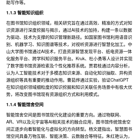
助写作等。
1.1.3 智能知识组织
在图书馆知识组织领域，相关研究旨在通过高效、精准的方式对知
识资源进行深度挖掘与揭示，通过AI技术的加持，构建一条以数据
为驱动、技术为支撑的知识管理新路径。如国家图书馆利用语音识
别、机器学习、知识图谱等技术，对视听资源进行智慧化加工。中
山大学图书馆通过AI技术，打造资源智慧发现平台、纸电资源一体
化服务平台、跨学科知识服务平台。Kruk、杜小勇等人设计并实现
了数字图书馆资源检索及个性化推荐系统。贾君枝通过内容分析，
认为人工智能技术对于多模态知识来源、自动化知识抽取、异构资
源组织等具有重要的推动作用。曹茹烨通过实验，验证ChatGPT
在知识组织领域细粒度的知识挖掘和知识关联任务场景中有极大优
势，将改变图书馆现有资源组织方式和利用模式。
1.1.4 智能馆舍空间
智能馆舍空间是图书馆现代化建设的重要方向。通过物联网、
AR、VR以及元宇宙等AI相关技术的融合应用，图书馆传统馆舍空
间正逐步向着智能化与虚拟化的方向转型。杨文建指出，智慧图书
馆空间具备万物互联、智能决策、云数融合等特征。朱红艳认为，