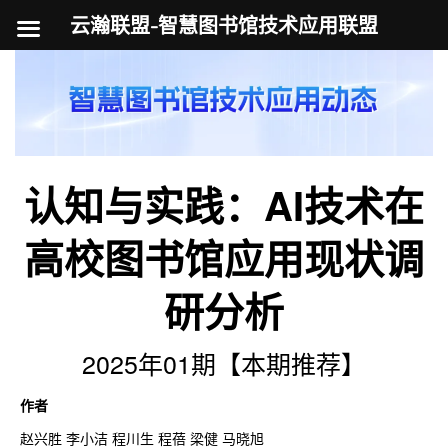
云瀚联盟-智慧图书馆技术应用联盟
跳
至
内
容
认知与实践：AI技术在
高校图书馆应用现状调
研分析
2025年01期【本期推荐】
作者
赵兴胜 李小洁 程川生 程蓓 梁健 马晓旭