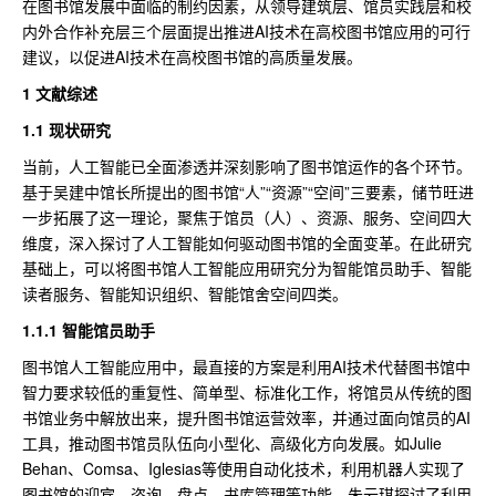
在图书馆发展中面临的制约因素，从领导建筑层、馆员实践层和校
内外合作补充层三个层面提出推进AI技术在高校图书馆应用的可行
建议，以促进AI技术在高校图书馆的高质量发展。
1 文献综述
1.1
现状研究
当前，人工智能已全面渗透并深刻影响了图书馆运作的各个环节。
基于吴建中馆长所提出的图书馆“人”“资源”“空间”三要素，储节旺进
一步拓展了这一理论，聚焦于馆员（人）、资源、服务、空间四大
维度，深入探讨了人工智能如何驱动图书馆的全面变革。在此研究
基础上，可以将图书馆人工智能应用研究分为智能馆员助手、智能
读者服务、智能知识组织、智能馆舍空间四类。
1.1.1 智能馆员助手
图书馆人工智能应用中，最直接的方案是利用AI技术代替图书馆中
智力要求较低的重复性、简单型、标准化工作，将馆员从传统的图
书馆业务中解放出来，提升图书馆运营效率，并通过面向馆员的AI
工具，推动图书馆员队伍向小型化、高级化方向发展。如Julie
Behan、Comsa、Iglesias等使用自动化技术，利用机器人实现了
图书馆的迎宾、咨询、盘点、书库管理等功能。朱云琪探讨了利用