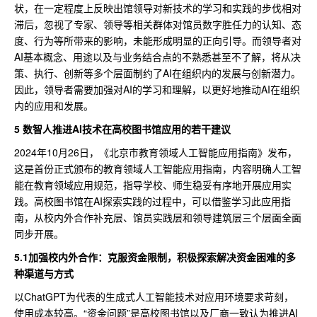
状，在一定程度上反映出馆领导对新技术的学习和实践的步伐相对
滞后，忽视了专家、领导等相关群体对馆员数字胜任力的认知、态
度、行为等所带来的影响，未能形成明显的正向引导。而领导者对
AI基本概念、用途以及与业务结合点的不熟悉甚至不了解，将从决
策、执行、创新等多个层面制约了AI在组织内的发展与创新潜力。
因此，领导者需要加强对AI的学习和理解，以更好地推动AI在组织
内的应用和发展。
5 数智人推进AI技术在高校图书馆应用的若干建议
2024年10月26日，《北京市教育领域人工智能应用指南》发布，
这是首份正式颁布的教育领域人工智能应用指南，内容明确人工智
能在教育领域应用规范，指导学校、师生稳妥有序地开展应用实
践。高校图书馆在AI探索实践的过程中，可以借鉴学习此应用指
南，从校内外合作补充层、馆员实践层和领导建筑层三个层面全面
同步开展。
5.1加强校内外合作：克服资金限制，积极探索解决资金困难的多
种渠道与方式
以ChatGPT为代表的生成式人工智能技术对应用环境要求苛刻，
使用成本较高。“资金问题”是高校图书馆以及厂商一致认为推进AI