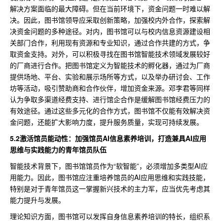
解决方案面临的最大障碍。但在当前环境下，资金问题一时难以解
决。因此，图书馆领导应采取创新策略，加强校内外合作，探索解
决资金问题的多种途径。对内，图书馆可以与校内信息资源建设相
关部门合作，利用现有资源和专业知识，通过合作共建的方式，争
取资金支持。对外，可以积极寻找在图书馆智能技术领域发展较好
的厂商进行合作。把图书馆定义为智能技术的孵化器，通过为厂商
提供场地、平台、实验和展示场所等方式，以及举办研讨会、工作
坊等活动，吸引赞助商和合作伙伴，增加资金来源。邓李君等同样
认为争取多渠道经费支持、进行馆企合作是缓解图书馆经费压力的
有效途径。通过这些多元化的合作方式，图书馆不仅能有效解决资
金问题，还能扩大影响力度，提升服务质量，实现可持续发展。
5.2激活馆员能动性：加强馆员AI信息素养培训，打造兼具AI应用
思维与实践能力的青年馆员队伍
智能技术背景下，图书馆馆员作为“软智能”，必须增加多类型AI应
用能力。因此，图书馆应注重培养馆员的AI应用思维和实践技能，
特别是对于青年馆员这一掌握新兴技术的主力军，应当优先考虑其
能力提升与发展。
理论知识方面，图书馆可以发挥自身信息素养培训的特长，组织系