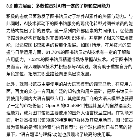
3.2 能力层面：多数馆员对AI有一定的了解和应用能力
积极的态度显著激发了图书馆员对于培养AI素养的热情与动力。与
此同时，AI技术驱动下的图书馆服务的现代化转型对图书馆员的能
力结构提出了新的要求。这一系列内外部因素的共同作用，促使图
书馆员逐步构建起相对完善的AI知识体系，并掌握了相关的应用技
能，以适应图书馆服务的智能化发展。如图1所示，在AI技术的掌
握与日常运用方面，61.78%的图书馆员对AI技术有一定的了解和
应用能力，7.52%的图书馆员精通或熟练掌握AI技术。对于图书馆
员而言，深入理解AI技术并积极参与AI实践，将有助于重塑自身的
角色定位，拓展其职业路径向更高层次发展。
此外，就图书馆员主要使用的AI大语言模型的调查显示，在应用方
面，百度的文心一言因其广泛的知名度和用户基础，是图书馆员主
要使用的国内大语言模型应用，其他国内厂商的大语言模型也获得
了一定的市场份额；OpenAI的ChatGPT凭借其强大的自然语言处
理能力，成为图书馆员主要使用的国外大语言模型应用。在功能方
面，针对高校图书馆领域的特定用户群体及其应用场景，图书馆员
最为青睐的是“智能检索与内容推荐”；在全球化趋势日益显著的背
景下，“语言翻译与理解”功能也展现出了较高的使用率。