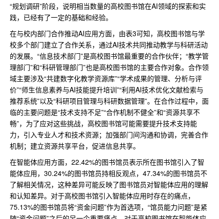
“规划调研”阶段，说明相当数量的高校图书馆在AI领域的探索和实
践，已经有了一定的基础和经验。
在与校内部门合作推动AI应用方面，由表3可知，高校图书馆与学
校多个部门建立了合作关系，通过AI技术共同推动教学与科研活动
的发展。“信息技术部门”是高校图书馆最重要的合作伙伴；“教学管
理部门”和“科研管理部门”也是高校图书馆的主要合作对象。合作领
域主要涉及“共建数字化教学资源库”“学术成果的管理、分析与评
价”“师生信息素养与AI技能提升培训”“利用AI技术优化文献检索与
推荐系统”以及“科研项目管理与科研数据管理”。在合作过程中，面
临的主要问题是“技术支持不足”“合作机制不健全”和“资源共享不
畅”，为了应对这些挑战，高校图书馆可能需要提升技术支持能
力，引入专业人才和技术资源；加强部门间沟通和协调，完善合作
机制；建立资源共享平台，促进信息共享。
在智能体应用方面，22.42%的图书馆员表示所在图书馆引入了智
能体应用，30.24%的图书馆员持相反观点，47.34%的图书馆员不
了解相关情况，这种差异可能反映了图书馆员对智能体应用的理解
和认知差异。对于高校图书馆引入智能体应用时存在的痛点，
75.13%的图书馆员将“资金问题”作为首选项，“馆员能力问题”是紧
随“资金问题”之后的另一个重要痛点。对于高校图书馆在智能体应