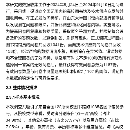
本研究的数据收集工作于2024年8月24日至2024年9月10日期间进
行，采用线上渠道向全国范围内的高校图书馆及技术供应商发放并
回收问卷。在正式发放问卷前，在山东大学图书馆内部进行预测试
以发现潜在问题和歧义，并据此调整和优化问卷内容。实施阶段，
为提高问卷回复率和数据质量，采取匿名答题方式。并限制每台设
备及IP的答题次数，以避免乱答、刷题等现象。正式调研过程面向
图书馆馆员的问卷共回收1041份，面向技术供应商的问卷共回收
158份。经过严格的数据清洗步骤，即剔除存在异常值、错误数据
和不合理回答的无效问卷，以及填写时长不足100秒及所有选项均
选择同一答案的无效问卷后，最终获得有效问卷总数为1187份。
有效问卷数量与问卷中测量题项的比例超过了10:1的阈值，满足样
本数据的稳定性与可靠性要求。
2.3
整体情况描述
2.3.1样本基本情况
本次调查共吸引了来自全国122所高校图书馆的1035名图书馆员参
与。从院校类型来看，受访者分别来自“双一流”高校（占比
34.98%）、其他公办高校（占比57.97%）以及民办高校（占比
7.05%）。年龄、教育背景、学历职称等多个维度信息，与《高校