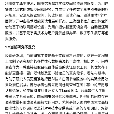
利用数字孪生技术，图书馆将超越实体空间和资源的限制，为用户
提供沉浸式的虚拟空间和服务，并展望了多种数字孪生图书馆的应
用场景。安源从阅读空间、阅读场景、阅读产品、阅读主体4个方
面探讨元宇宙技术赋能阅读发展新样态。上海图书馆东馆实体空间
借助基于物联网感知设备，为用户提供智慧阅读空间、自助借还等
服务，并基于元宇宙技术为用户提供虚拟办证、数字孪生展厅等虚
拟服务。
1.
2当前研究不足究
经调研发现，当前研究主要是基于文献资料开展的，这在一定程度
上限制了研究视角的多样性和数据来源的丰富性。相比之下，问卷
调查作为一种直接获取目标群体反馈的实证研究工具，其优势在于
能够更直接、更广泛地触及图书馆馆员的真实需求、看法与期待，
有助于研究人员更精准地把握AI技术在图书馆服务中的实际应用效
果及潜在挑战。部分学者也曾采用问卷调查AI在图书馆中的应用与
认知情况，如美国恩波利亚州立大学Lund B D、台湾辅仁大学图
书资讯学系黄元鹤、国家图书馆张炜和高馨等。但他们的问卷存在
调查数量有限或调查面较窄的问题，尤其是缺乏面向中国大陆高校
图书馆的专题调研以及针对AI技术提供商或厂商的专项调研，忽视
了技术供给方的视角，难以全面把握技术应用的瓶颈与未来发展趋