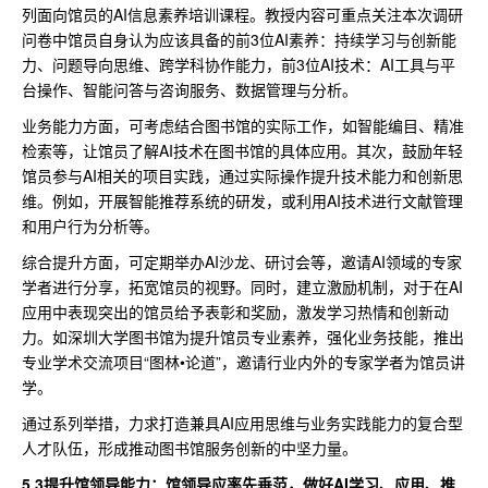
列面向馆员的AI信息素养培训课程。教授内容可重点关注本次调研
问卷中馆员自身认为应该具备的前3位AI素养：持续学习与创新能
力、问题导向思维、跨学科协作能力，前3位AI技术：AI工具与平
台操作、智能问答与咨询服务、数据管理与分析。
业务能力方面，可考虑结合图书馆的实际工作，如智能编目、精准
检索等，让馆员了解AI技术在图书馆的具体应用。其次，鼓励年轻
馆员参与AI相关的项目实践，通过实际操作提升技术能力和创新思
维。例如，开展智能推荐系统的研发，或利用AI技术进行文献管理
和用户行为分析等。
综合提升方面，可定期举办AI沙龙、研讨会等，邀请AI领域的专家
学者进行分享，拓宽馆员的视野。同时，建立激励机制，对于在AI
应用中表现突出的馆员给予表彰和奖励，激发学习热情和创新动
力。如深圳大学图书馆为提升馆员专业素养，强化业务技能，推出
专业学术交流项目“图林•论道”，邀请行业内外的专家学者为馆员讲
学。
通过系列举措，力求打造兼具AI应用思维与业务实践能力的复合型
人才队伍，形成推动图书馆服务创新的中坚力量。
5.3提升馆领导能力：馆领导应率先垂范，做好AI学习、应用、推