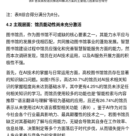
表8 各类高校馆员推进AI解决方案的主要阻力因素综合得分
注：表8综合得分满分为8分。
4.2 主观层面：馆员能动性尚未充分激活
图书馆员，作为图书馆不可或缺的核心要素之一，其能力水平应与
图书馆的发展步伐相匹配，共同推动图书馆事业的蓬勃发展。智慧
图书馆建设过程中馆员应强化和完善智慧智能服务方面的能力，然
而本次调研发现，馆员在对AI技术运用，以及AI服务开展方面的积
极性不强。
首先，在AI技术的掌握与日常运用方面，高校图书馆馆员存在显著
的知识缺口问题。如图1所示，高达30.7%的馆员对AI技术相关知
识的掌握程度尚未达到基础水平，其中更有4.25%的馆员未涉足任
何相关知识的学习。而馆员使用较多的功能也是“智能检索与内容
推荐”“语言翻译与理解”等较为基础的应用，且还有26.74%的馆员
表示从未使用过AI大语言模型相关功能（表9）。鉴于AI作为对当
今社会各个行业最具影响力、最具颠覆性的技术之一，若图书馆员
缺乏对其基础的了解与应用能力，无疑会导致其自身在工作效率、
信息处理、决策制定等多个方面落后于时代步伐，从而错失提升个
人专业素养与竞争力的宝贵时机。