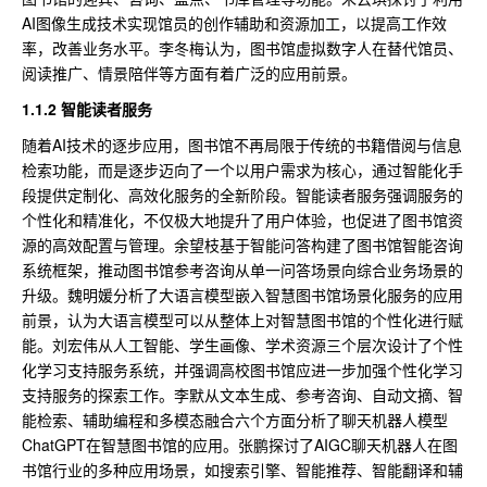
AI图像生成技术实现馆员的创作辅助和资源加工，以提高工作效
率，改善业务水平。李冬梅认为，图书馆虚拟数字人在替代馆员、
阅读推广、情景陪伴等方面有着广泛的应用前景。
1.1.2 智能读者服务
随着AI技术的逐步应用，图书馆不再局限于传统的书籍借阅与信息
检索功能，而是逐步迈向了一个以用户需求为核心，通过智能化手
段提供定制化、高效化服务的全新阶段。智能读者服务强调服务的
个性化和精准化，不仅极大地提升了用户体验，也促进了图书馆资
源的高效配置与管理。余望枝基于智能问答构建了图书馆智能咨询
系统框架，推动图书馆参考咨询从单一问答场景向综合业务场景的
升级。魏明媛分析了大语言模型嵌入智慧图书馆场景化服务的应用
前景，认为大语言模型可以从整体上对智慧图书馆的个性化进行赋
能。刘宏伟从人工智能、学生画像、学术资源三个层次设计了个性
化学习支持服务系统，并强调高校图书馆应进一步加强个性化学习
支持服务的探索工作。李默从文本生成、参考咨询、自动文摘、智
能检索、辅助编程和多模态融合六个方面分析了聊天机器人模型
ChatGPT在智慧图书馆的应用。张鹏探讨了AIGC聊天机器人在图
书馆行业的多种应用场景，如搜索引擎、智能推荐、智能翻译和辅