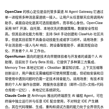
OpenClaw
的核心定位是自托管多渠道 AI Agent Gateway,它通过
单一进程将多种消息渠道统一接入，让用户从任意聊天应用调用AI
助手。桌面自动化是其可选技能插件，而非核心身份。OpenClaw
采用 MIT 开源、自托管、本地优先的数据策略，数据安全性较
高。但其自进化能力有限：支持 Skill 手动创建和 ClawHub 社区共
享，但是其目前暂不具备自动技能生成或学习闭环。适用场景：多
平台消息统一接入与AI 响应、跨设备智能助手、桌面流程自动
化、开发者个人 AI 工作台。
OpenHuman
面向的是技术向早期体验者与开发者的桌面个人 AI
助理，目前处于 Early Beta 阶段，它提供了多种第三方集成、
Memory Tree 本地记忆树 + Obsidian 兼容知识库、上下文压缩等
创新设计，用户确实无需编程即可使用预置功能，但初始安装和日
常使用中遇到问题时仍需一定技术排查能力。适用场景：有技术背
景的个人AI 操作台尝鲜、跨服务信息聚合（邮件+日历+文档+代码
仓库统一记忆）、本地记忆系统研究。
Claude Code
是 Anthropic 推出的终端原生 AI 编程 Agent，可在
终端中独立运行并与任意 IDE 配合使用，不对特定 IDE 产生耦
合。其在代码理解、生成、重构和调试方面的能力处于业界领先水