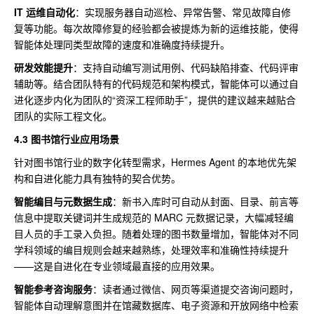
IT 运维自动化
：实现服务器自动巡检、异常告警、常见故障自修
复等功能。每次故障修复的经验都会被提炼为新的运维技能，使得
智能体处理同类型故障的速度和准确度持续提升。
研发效能提升
：支持自动编写测试用例、代码缺陷排查、代码评审
辅助等。结合团队特有的代码规范和架构模式，智能体可以通过自
进化逐步内化为团队的“资深工程师助手”，提供的建议越来越贴合
团队的实际工程文化。
4.3 图书馆行业应用场景
针对图书馆行业的数字化转型需求，Hermes Agent 的本地优先架
构和自进化能力具有独特的契合优势。
智能编目与元数据生成
：新书入库时可自动从封面、目录、前言等
信息中提取关键词并生成规范的 MARC 元数据记录，大幅减轻编
目人员的手工录入负担。随着处理的图书数量增加，智能体对不同
学科领域的编目规则会越来越熟练，处理效率和准确性持续提升
——这是自进化在专业领域最直接的应用效果。
智能参考咨询服务
：读者通过微信、网页等渠道提交咨询问题时，
智能体自动理解意图并在馆藏数据库、电子资源和开放网络中检索