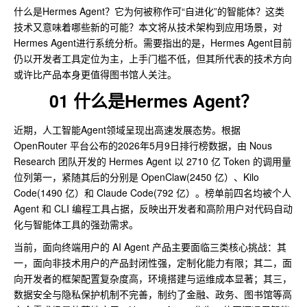
什么是Hermes Agent？它为何被称作可“自进化”的智能体？这类
技术又意味着哪些新的可能？本文将从技术架构到应用场景，对
Hermes Agent进行系统分析。需要指出的是，Hermes Agent目前
仍以开发者工具定位为主，上手门槛不低，但其所代表的技术方向
或许比产品本身更值得图书馆人关注。
01 什么是Hermes Agent？
近期，人工智能Agent领域呈现出高速发展态势。根据
OpenRouter 平台公布的2026年5月9日排行榜数据，由 Nous
Research 团队开发的 Hermes Agent 以 2710 亿 Token 的调用量
位列第一，紧随其后的分别是 OpenClaw(2450 亿）、Kilo
Code(1490 亿）和 Claude Code(792 亿）。榜单前四名均被个人
Agent 和 CLI 编程工具占据，反映出开发者和高阶用户对代码自动
化与智能体工具的强劲需求。
当前，面向终端用户的 AI Agent 产品主要面临三类核心挑战：其
一，面向非技术用户的产品封闭性强，定制化能力有限；其二，面
向开发者的框架配置复杂度高，环境搭建与运维成本显著；其三，
数据安全与隐私保护机制不完善，制约了金融、政务、图书馆等高