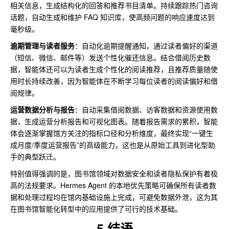
相关信息，生成结构化的回答和推荐书目清单。持续跟踪热门咨询
话题，自动生成和维护 FAQ 知识库，使高频问题的响应速度达到
毫秒级。
逾期管理与读者服务
：自动化逾期提醒通知，通过读者偏好的渠道
（短信、微信、邮件等）发送个性化催还信息。结合借阅历史数
据，智能体还可以为读者生成个性化的阅读推荐，且推荐质量随使
用时长持续改善，因为智能体在不断学习每位读者的阅读偏好和借
阅规律。
运营数据分析与报告
：自动采集借阅数据、访客数据和资源使用数
据，生成运营分析报告和可视化图表。随着报告需求的累积，智能
体会逐渐掌握馆方关注的指标口径和分析维度，最终实现“一键生
成月度/季度运营报告”的高级能力，这也是从原始工具到进化型助
手的典型跃迁。
特别值得强调的是，图书馆领域对数据安全和读者隐私保护有着极
高的法规要求。Hermes Agent 的本地优先策略可确保所有读者数
据和处理过程均在馆内基础设施上完成，可避免数据外泄，这为其
在图书馆智能化转型中的应用提供了可行的技术基础。
5
结语