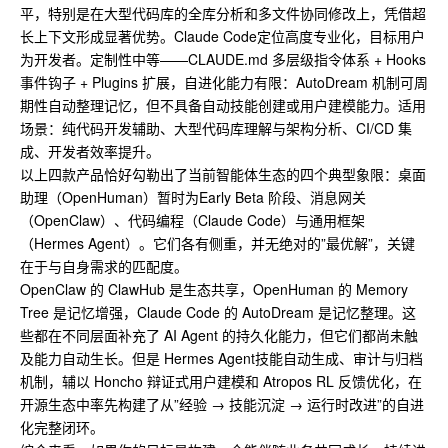
平，特别是在大型代码库的全库分析和多文件协同修改上，凭借超
长上下文形成显著优势。Claude Code定位高度专业化，目标用户
为开发者。定制性中等——CLAUDE.md 多层级指令体系 + Hooks
事件钩子 + Plugins 扩展，自进化能力有限：AutoDream 机制可周
期性自动整理记忆，但不具备自动技能创建或用户建模能力。适用
场景：纯代码开发辅助、大型代码库理解与架构分析、CI/CD 集
成、开发者效率提升。
以上四款产品恰好勾勒出了当前智能体生态的四个典型象限：桌面
助理（OpenHuman）暂时为Early Beta 阶段、消息网关
（OpenClaw）、代码编程（Claude Code）与通用框架
（Hermes Agent）。它们各有侧重，并无绝对的”最优解”，关键
在于与自身需求的匹配度。
OpenClaw 的 ClawHub 是生态共享，OpenHuman 的 Memory
Tree 是记忆增强，Claude Code 的 AutoDream 是记忆整理。这
些都在不同层面补充了 AI Agent 的持久化能力，但它们都尚未触
及能力自动生长。但是 Hermes Agent技能自动生成、审计与归档
机制，辅以 Honcho 辩证式用户建模和 Atropos RL 反馈优化，在
开源生态中率先构建了从”经验 → 技能沉淀 → 运行时改进”的自进
化完整闭环。