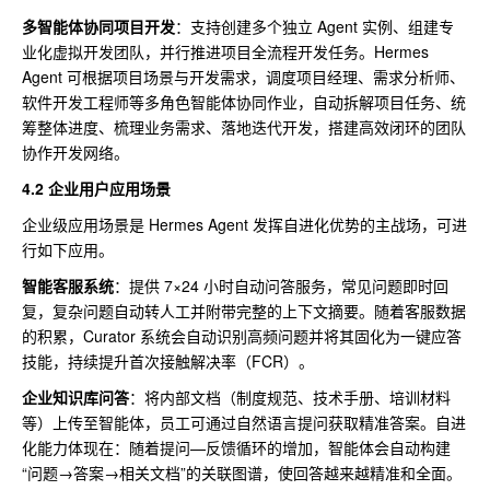
多智能体协同项目开发
：支持创建多个独立 Agent 实例、组建专
业化虚拟开发团队，并行推进项目全流程开发任务。Hermes
Agent 可根据项目场景与开发需求，调度项目经理、需求分析师、
软件开发工程师等多角色智能体协同作业，自动拆解项目任务、统
筹整体进度、梳理业务需求、落地迭代开发，搭建高效闭环的团队
协作开发网络。
4.2 企业用户应用场景
企业级应用场景是 Hermes Agent 发挥自进化优势的主战场，可进
行如下应用。
智能客服系统
：提供 7×24 小时自动问答服务，常见问题即时回
复，复杂问题自动转人工并附带完整的上下文摘要。随着客服数据
的积累，Curator 系统会自动识别高频问题并将其固化为一键应答
技能，持续提升首次接触解决率（FCR）。
企业知识库问答
：将内部文档（制度规范、技术手册、培训材料
等）上传至智能体，员工可通过自然语言提问获取精准答案。自进
化能力体现在：随着提问—反馈循环的增加，智能体会自动构建
“问题→答案→相关文档”的关联图谱，使回答越来越精准和全面。