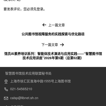
要发表评论，您必须先
登录
。
文
章
上一篇文章
导
公共图书馆视障服务的实践探索与优化路径
航
下一篇文章
馆员AI素养培训系列：智能体技术演进与应用实践——“智慧图书馆
技术应用讲座”2026年第5期（总第52期）
智慧图书馆技术应用联盟秘书处
上海市徐汇区淮海中路1555号上海图书馆
021-54565210
calsp@libnet.sh.cn