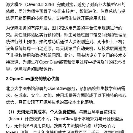
源大模型（Qwen3.5-32B）完成对接，避免了对商业大模型API的
依赖，同时为师生预置了“技能审核官”、智能进化、信息总结与提
炼等开箱即用的技能模块，支持师生快速开展应用实践。
为保障服务的有序开展，图书馆运用完善的平台使用规则进行约
束。高性能体验区实行预约制，师生可通过图书馆空间预约管理系
统进行线上预约，预约成功后通过人脸识别签到、刷卡柜上下机；
设备系统每周一自动还原，每天闭馆后自动关机，从技术层面避免
了非授权使用和数据残留问题。此外，图书馆设立了专门的技术支
持渠道，为师生在OpenClaw部署和使用过程中提供及时的技术指
导，保障服务的顺畅运行。
2.OpenClaw服务的核心优势
北京大学图书馆部署的OpenClaw服务，紧扣高校师生教学科研需
求，在成本、安全、功能、使用场景等方面形成了以下独特的核心
优势，真正实现了开源AI技术的高校本土化落地。
（1）无词元消耗成本，个人免费使用。
与商业AI平台按词元
（token）计费模式不同，OpenClaw基于本地算力与开源模型运
行，无任何API调用费用。按国内主流模型价格（约3元/百万
token）测算，个人年度使用成本可达数百至上千元，课题组规模