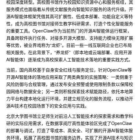
校园深度转型。高校图书馆作为校园知识资源中心和服务枢纽，其
服务模式也面临着从传统文献服务向智能知识服务的迭代升级。开
源AI智能体框架凭借其高可扩展性、低成本部署、功能自定义等特
性，成为高校图书馆对接师生教学科研需求、打造个性化智能服务
的重要工具。OpenClaw作为当前热门的开源AI智能体运行框架，
具备跨软件执行任务、对接多开源大模型、支持能力模块无限扩展
等优势，被业界戏称为“龙虾”。目前一些一线互联网企业也已布局
相关服务。在此背景下，“养龙虾”（即本地或云端部署、应用开源
AI智能体）逐渐成为高校探索人工智能技术落地的重要实践方式。
当前，国内高校基于自身安全红线与服务定位，针对OpenClaw等
开源AI智能体的落地应用采取了两类典型的实施策略：一类侧重于
风险防御与合规管理，通过发布安全预警或使用限制条款以保障校
园网络与数据安全；另一类则积极探索技术赋能路径，依托本地算
力平台构建本地化运行环境，并建立规范化的服务流程，以推动开
源AI技术在校园场景下的安全应用与实践。
北京大学图书馆立足师生对前沿人工智能技术的探索需求和教学科
研的实际应用需求，在数据享阅厅高性能体验区完成了OpenClaw
的部署与调试，打造了零成本、高安全、可扩展的开源AI智能体服
务环境，拓展了高校图书馆的服务边界，实现了开源AI技术与知识