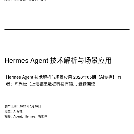
编
目
和
元
数
据
中
的
实
Hermes Agent 技术解析与场景应用
践
Hermes Agent 技术解析与场景应用 2026年05期【AI专栏】 作
Hermes
者：陈尚松（上海福呈数据科技有限…
继续阅读
Agent
技
术
发布日期：
2026年5月26日
解
分类：
AI专栏
标签：
Agent
、
Hermes
、
智能体
析
与
场