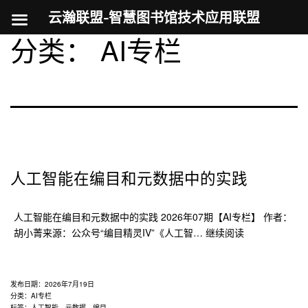
云瀚联盟-智慧图书馆技术应用联盟
分类：
AI专栏
跳
至
内
容
人工智能在编目和元数据中的实践
人工智能在编目和元数据中的实践 2026年07期【AI专栏】 作者：
人
胡小菁来源：公众号“编目精灵IV”《人工智…
继续阅读
工
智
能
发布日期：
2026年7月19日
在
分类：
AI专栏
标签：
人工智能
、
元数据
、
编目