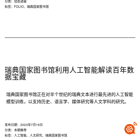
图
分类：
动态进展
标签：
FOLIO
、
瑞典国家图书馆
书
馆
决
定
采
用
FOLIO
图
书
瑞典国家图书馆利用人工智能解读百年数
馆
据宝藏
服
务
瑞典国家图书馆正在对半个世纪的瑞典文本进行最先进的人工智能
平
模型训练，以支持历史、语言学、媒体研究等人文学科的研究。
台
发布日期：
2023年7月19日
分类：
本期推荐
标签：
人工智能
、
人文研究
、
瑞典国家图书馆