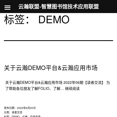
云瀚联盟-智慧图书馆技术应用联盟
标签：
DEMO
跳
至
内
容
关于云瀚DEMO平台&云瀚应用市场
关于云瀚DEMO平台&云瀚应用市场 2022年06期【读者交流】 为
关
了帮助各位朋友了解FOLIO、了解…
继续阅读
于
云
瀚
发布日期：
2022年6月20日
DEMO
分类：
读者交流
标签：
DEMO
、
云瀚
、
应用市场