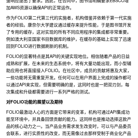
速响应提出了要求。因此，在合同中，图书馆明确要求EBSCO增
加AWS资源以确保API的正常运作。
作为FOLIO第二代第三代的实施者，机构借鉴并依赖于第一代实施
者的经验。康奈尔大学建议通过缓存来提升性能，于是图书馆开发
了专用的缓存，这对实现的所有不同应用程序的集成都非常重要。
例如澳大利亚国家书目数据库的维护，在缓存的基础上实现了迅速
回到FOLIO进行数据刷新的机制。
FOLIO的显著特点是其API的关键实现地位。相信随着产品的日益
成熟和扩展，在未来的生态系统中，将有大量功能出现，而小型辅
助应用也将直接接入FOLIO。在社区中，成员的贡献将惠及大家，
一些功能将无需重复开发。任何可以在用户界面上完成的操作都可
以通过API来实现，但需要明确的是，这同时也是一把双刃剑，每
次集成和升级都需要进行一系列严格的测试。
对FOLIO功能的展望以及期待
FOLIO最激动人心的方面是它带来的变革，机构可通过API集成功
能至环境中，并具备回馈贡献的能力。这同样也是推动选择这款产
品的核心动力之一。当产品业务需求发生改变时，可以与产品委员
会联系，进行实质性的改变，而无需像过去那样受制于商业化产品