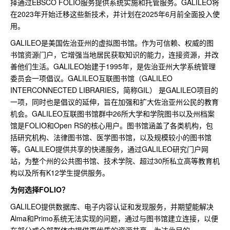
择通过EBSCO FOLIO服务提供系统实施和托管服务。GALILEO将
在2023年开始迁移这些新技术，并计划在2025年6月前全面投入使
用。
GALILEO是美国佐治亚州的虚拟图书馆。作为可信赖、权威的图
书馆资源门户，它增强当地居民获取知识的能力，连接资源，并改
善他们生活。GALILEO始建于1995年，是佐治亚州大学系统管理
委员会一项倡议。GALILEO互联图书馆（GALILEO
INTERCONNECTED LIBRARIES，简称GIL） 是GALILEO项目的
一项，同时也是倡议的延伸，旨在加强和扩大佐治亚州公民的教育
机会。GALILEO互联图书馆群中26所大学和学院图书以及州档案
馆是FOLIO和Open RS的核心用户。图书馆涵盖了各类机构，包
括研究机构、法律图书馆、医学图书馆，以及规模较小的图书馆
等。GALILEO提供共享的快递服务，通过GALILEO研究门户网
站，为整个州的公共图书馆、技术学院、超过30所私立高等教育机
构以及所有K12学生提供服务。
为何选择FOLIO？
GALILEO提供数据库、电子内容认证和发现服务，并期望能解决
Alma和Primo系统无法实现的问题，通过与图书馆建立连接，以便
在部分或全部群体中提供更优质的资源共享。为达此目的，