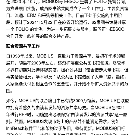
在 2023 年 10 月，MOBIUS与 EBSCO 签署了 FOLIO 托管合同。
为推进项目实施，成员图书馆共同成立了一个工作组，主要负责编
目、流通、ERM 和采购等相关工作。目前正处于实施的中期阶
段，预计于2024年5月22 日在麻省开始运行，62家图书馆将共享
一个 FOLIO 的实例。为进一步拓展支持服务，联盟正与EBSCO
合作开发一款扩展的联合支持产品。
联合资源共享工作
自1998年以来，MOBIUS一直致力于资源共享，最初在学术领域
展开，随后在2003年左右，逐渐扩展至公共图书馆领域。尽管学
术界在初期对此持怀疑态度，担心公共图书馆会借走大量书籍，但
事实恰恰相反，学术界反而从公共图书馆借阅了大量书籍。最终，
大家逐渐认识到相互合作的重要性，并开始不断扩大资源共享的范
围。
如今，MOBIUS的联合编目中已有约3000万馆藏。MOBIUS在联盟
中拥有着悠久的由读者发起的资源共享历史。当MOBIUS在2021
年进行RFP时，明确提出必须保持“由读者发起的资源共享”这一原
则。然而，MOBIUS发现市场上的产品并不能满足需求，例如
InnReach软件平台和架构过于陈旧，亟待更新。MOBIUS的目标
是改变这一现状，并保持读者发起资源共享。Rapido是由Ex Libris