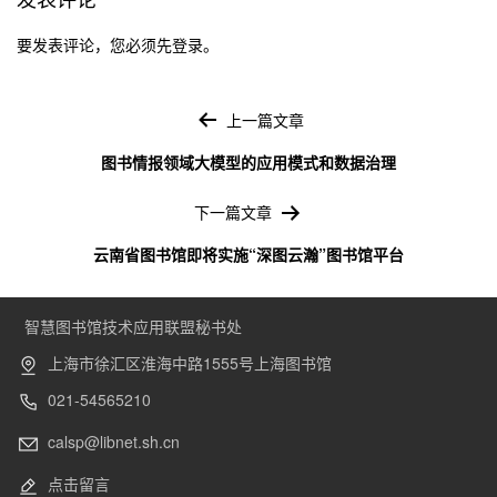
要发表评论，您必须先
登录
。
文
章
上一篇文章
导
图书情报领域大模型的应用模式和数据治理
航
下一篇文章
云南省图书馆即将实施“深图云瀚”图书馆平台
智慧图书馆技术应用联盟秘书处
上海市徐汇区淮海中路1555号上海图书馆
021-54565210
calsp@libnet.sh.cn
点击留言