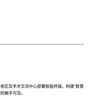
工
智
能
在
编
目
和
元
数
据
中
的
实
宿舍区及学术交流中心部署智能终端，构建”智慧
践
源的触手可及。