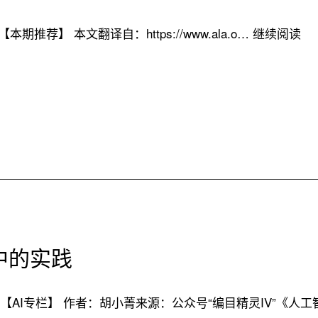
A
期推荐】 本文翻译自：https://www.ala.o…
继续阅读
书
馆
人
工
智
能
使
用
指
南
中的实践
期【AI专栏】 作者：胡小菁来源：公众号“编目精灵IV”《人