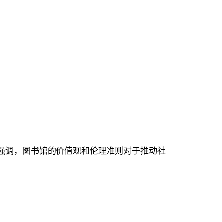
联
杂
志》
10
月
特
辑
·
人
工
智
 AI），指南强调，图书馆的价值观和伦理准则对于推动社
能：
重
塑
全
球