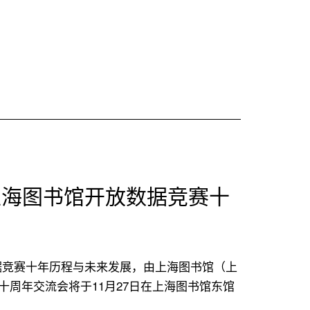
书
馆
视
角
看
2026
年
EDUCAUSE
十
上海图书馆开放数据竞赛十
大
信
息
技
据竞赛十年历程与未来发展，由上海图书馆（上
术
十周年交流会将于11月27日在上海图书馆东馆
议
题