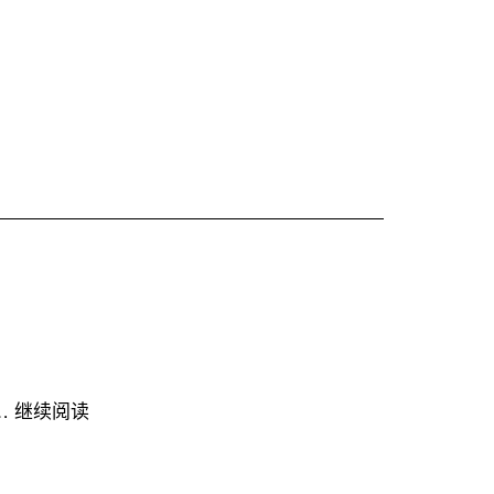
《国
…
继续阅读
际
图