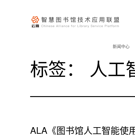
跳
至
内
容
云
瀚
新闻中心
联
标签：
人工
盟-
智
慧
图
书
馆
技
术
ALA《图书馆人工智能使
应