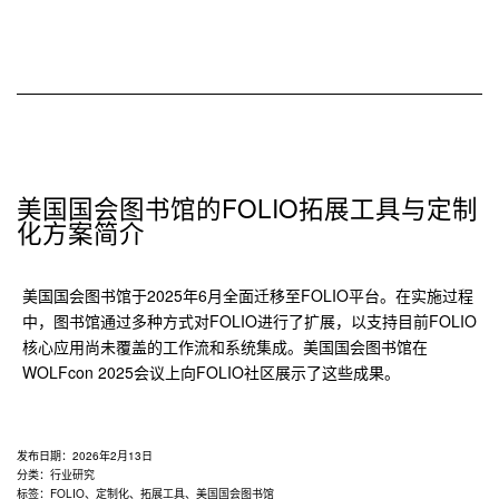
型
的
古
籍
中
医
药
知
美国国会图书馆的FOLIO拓展工具与定制
识
化方案简介
服
务
美国国会图书馆于2025年6月全面迁移至FOLIO平台。在实施过程
智
中，图书馆通过多种方式对FOLIO进行了扩展，以支持目前FOLIO
能
核心应用尚未覆盖的工作流和系统集成。美国国会图书馆在
体
WOLFcon 2025会议上向FOLIO社区展示了这些成果。
建
设
发布日期：
2026年2月13日
分类：
行业研究
标签：
FOLIO
、
定制化
、
拓展工具
、
美国国会图书馆