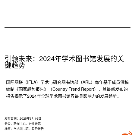
务
无
界：
深
圳
市
福
田
引领未来：2024年学术图书馆发展的关
区
键趋势
图
书
国际图联（IFLA）学术与研究图书馆部（ARL）每年基于成员供稿
馆
编制《国家趋势报告》（Country Trend Report），其最新发布的
“伏
报告揭示了2024年全球学术图书馆界最具影响力的发展趋势。
羲
智
图”
总
发布日期：
2025年6月16日
分
分类：
新闻中心
、
行业研究
标签：
学术图书馆
、
趋势报告
馆