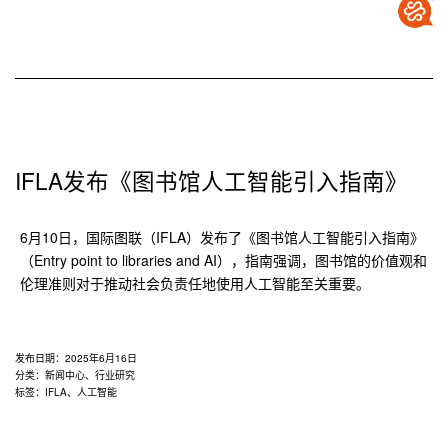
智
慧
化
服
务
体
系
模
IFLA发布《图书馆人工智能引入指南》
式
创
6月10日，国际图联（IFLA）发布了《图书馆人工智能引入指南》
新
（Entry point to libraries and AI），指南强调，图书馆的价值观和
与
伦理准则对于推动社会负责任地使用人工智能至关重要。
推
广
范
式
发布日期：
2025年6月16日
分类：
新闻中心
、
行业研究
标签：
IFLA
、
人工智能