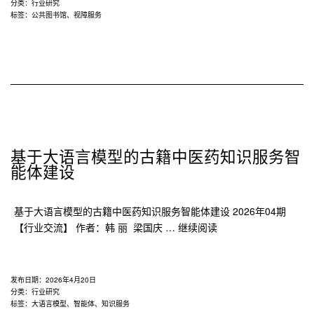
馆
分类：
行业研究
标签：
公共图书馆
、
视障服务
视
障
服
务
的
实
践
探
索
基于大语言模型的古籍中医药知识服务智
与
能体建设
优
化
基于大语言模型的古籍中医药知识服务智能体建设 2026年04期
路
基
【行业交流】 作者：韩 丽 梁国庆 …
继续阅读
径
于
大
语
发布日期：
2026年4月20日
言
分类：
行业研究
标签：
大语言模型
、
智能体
、
知识服务
模