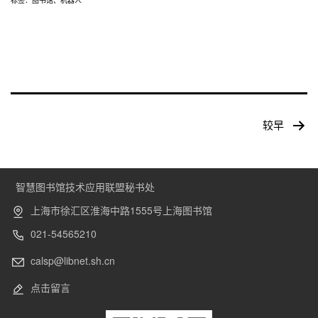
标签：
图书馆
、
机器人
文
较早
章
导
航
智慧图书馆技术应用联盟秘书处
上海市徐汇区淮海中路1555号上海图书馆
021-54565210
calsp@libnet.sh.cn
点击留言