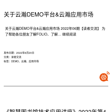
图
书
关于云瀚DEMO平台&云瀚应用市场
馆
联
关于云瀚DEMO平台&云瀚应用市场 2022年06期【读者交流】 为
盟
关
了帮助各位朋友了解FOLIO、了解…
继续阅读
亚
于
太
云
会
瀚
议
发布日期：
2022年6月20日
DEMO
暨
分类：
读者交流
标签：
DEMO
、
云瀚
、
应用市场
平
中
台
国
&
云
云
瀚
瀚
社
应
区
用
年
市
会”
场
圆
《智慧图书馆技术应用讲座》2022年第4