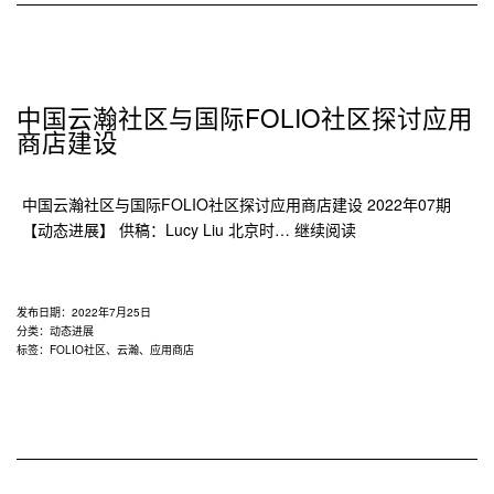
界
开
放
图
书
中国云瀚社区与国际FOLIO社区探讨应用
馆
商店建设
联
盟
中国云瀚社区与国际FOLIO社区探讨应用商店建设 2022年07期
亚
中
【动态进展】 供稿：Lucy Liu 北京时…
继续阅读
太
国
会
云
议
瀚
暨
发布日期：
2022年7月25日
社
中
分类：
动态进展
标签：
FOLIO社区
、
云瀚
、
应用商店
区
国
与
云
国
瀚
际
社
FOLIO
区
社
年