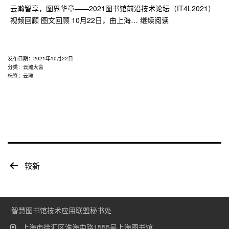
云瀚智享，图界华章——2021图书馆前沿技术论坛（IT4L2021）
台
云
视频回顾 图文回顾 10月22日，由上海…
继续阅读
瀚
智
享，
发布日期：
2021年10月22日
图
分类：
云瀚大会
标签：
云瀚
界
华
章
——
2021
图
书
馆
文
较新
章
前
导
沿
航
技
术
智慧图书馆技术应用联盟秘书处
论
上海市徐汇区淮海中路1555号上海图书馆