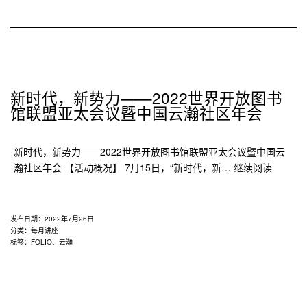
新时代，新势力——2022世界开放图书
馆联盟亚太会议暨中国云瀚社区年会
新时代，新势力——2022世界开放图书馆联盟亚太会议暨中国云
新
瀚社区年会 【活动概况】 7月15日，“新时代，新…
继续阅读
时
代，
新
发布日期：
2022年7月26日
势
分类：
每月讲座
标签：
FOLIO
、
云瀚
力
——
2022
世