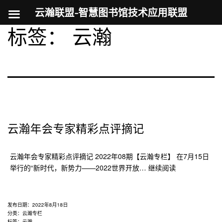
云瀚联盟-智慧图书馆技术应用联盟
标签：
云瀚
跳
至
内
容
云瀚年会专家精彩点评摘记
云瀚年会专家精彩点评摘记 2022年08期【云瀚专栏】 在7月15日
云
举行的“新时代，新势力——2022世界开放…
继续阅读
瀚
年
会
发布日期：
2022年8月18日
专
分类：
云瀚专栏
标签：
云瀚