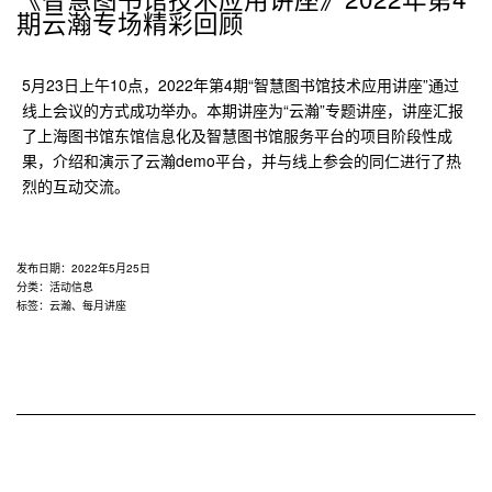
满
期云瀚专场精彩回顾
落
幕
5月23日上午10点，2022年第4期“智慧图书馆技术应用讲座”通过
线上会议的方式成功举办。本期讲座为“云瀚”专题讲座，讲座汇报
了上海图书馆东馆信息化及智慧图书馆服务平台的项目阶段性成
果，介绍和演示了云瀚demo平台，并与线上参会的同仁进行了热
烈的互动交流。
发布日期：
2022年5月25日
分类：
活动信息
标签：
云瀚
、
每月讲座